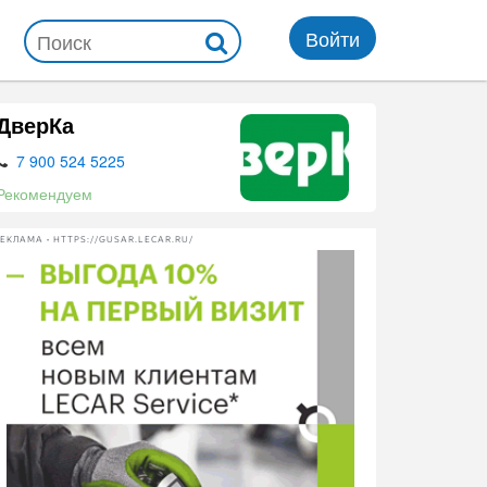
Войти
ДверКа
7 900 524 5225
Рекомендуем
ЕКЛАМА • HTTPS://GUSAR.LECAR.RU/