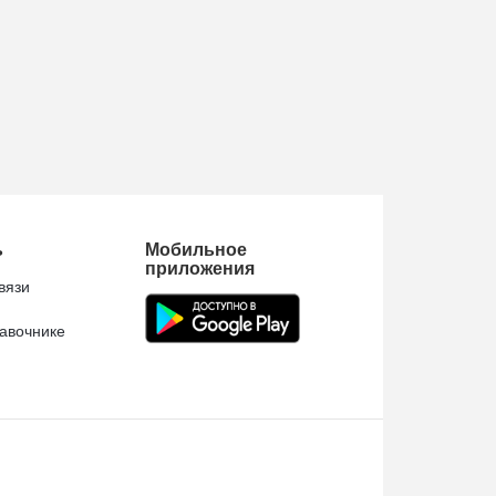
ь
Мобильное
приложения
вязи
авочнике